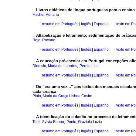
·
Livros didáticos de língua portuguesa para o ensino
Fischer, Adriana
·
resumo em Português
|
Inglês
|
Espanhol
·
texto em Po
·
Alfabetização e letramento: sedimentação de práticas
Rojo, Roxane
·
resumo em Português
|
Inglês
|
Espanhol
·
texto em Po
·
A educação pré-escolar em Portugal concepções ofici
;
Dionísio, Maria de Lourdes
Pereira, Iris
·
resumo em Português
|
Inglês
|
Espanhol
·
texto em Po
·
Do “era uma vez...” aos textos dos manuais escolare
cada criança
Pinto, Maria da Graça Lisboa Castro
·
resumo em Português
|
Inglês
|
Espanhol
·
texto em Po
·
A identificação do cidadão no processo de letramento
;
Terzi, Sylvia Bueno
Ponte, Graziela Luzia
·
resumo em Português
|
Inglês
|
Espanhol
·
texto em Po