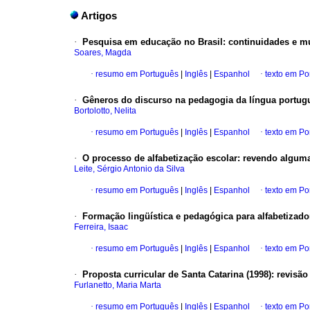
Artigos
·
Pesquisa em educação no Brasil: continuidades e m
Soares, Magda
·
resumo em Português
|
Inglês
|
Espanhol
·
texto em Po
·
Gêneros do discurso na pedagogia da língua portug
Bortolotto, Nelita
·
resumo em Português
|
Inglês
|
Espanhol
·
texto em Po
·
O processo de alfabetização escolar: revendo algum
Leite, Sérgio Antonio da Silva
·
resumo em Português
|
Inglês
|
Espanhol
·
texto em Po
·
Formação lingüística e pedagógica para alfabetizad
Ferreira, Isaac
·
resumo em Português
|
Inglês
|
Espanhol
·
texto em Po
·
Proposta curricular de Santa Catarina (1998): revisã
Furlanetto, Maria Marta
·
resumo em Português
|
Inglês
|
Espanhol
·
texto em Po