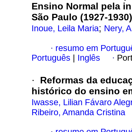
Ensino Normal pela ini
São Paulo (1927-1930
;
Inoue, Leila Maria
Nery, A
·
resumo em Portugu
Português
|
Inglês
·
Por
·
Reformas da educaçã
histórico do ensino 
Iwasse, Lilian Fávaro Aleg
Ribeiro, Amanda Cristina
·
resumo em Portugu