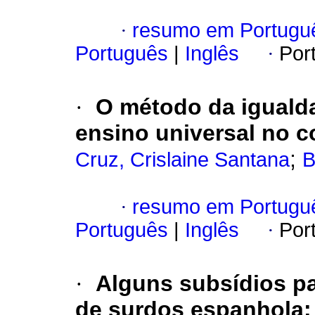
·
resumo em Portugu
Português
|
Inglês
·
Por
·
O método da igualda
ensino universal no 
;
Cruz, Crislaine Santana
B
·
resumo em Portugu
Português
|
Inglês
·
Por
·
Alguns subsídios p
de surdos espanhola: 