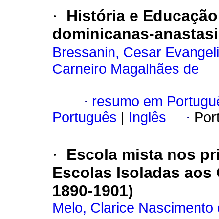
·
História e Educação:
dominicanas-anastas
Bressanin, Cesar Evangel
Carneiro Magalhães de
·
resumo em Portugu
Português
|
Inglês
·
Por
·
Escola mista nos pr
Escolas Isoladas aos 
1890-1901)
Melo, Clarice Nascimento