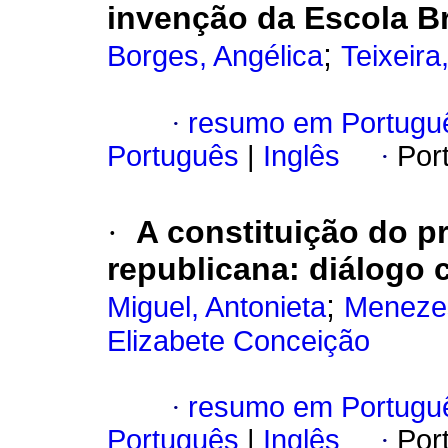
invenção da Escola Bra
;
Borges, Angélica
Teixeira
·
resumo em Portugu
Português
|
Inglês
·
Por
·
A constituição do p
republicana: diálogo 
;
Miguel, Antonieta
Menezes
Elizabete Conceição
·
resumo em Portugu
Português
|
Inglês
·
Por