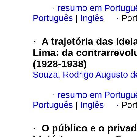
·
resumo em Portugu
Português
|
Inglês
·
Por
·
A trajetória das ide
Lima: da contrarrevo
(1928-1938)
Souza, Rodrigo Augusto d
·
resumo em Portugu
Português
|
Inglês
·
Por
·
O público e o priva