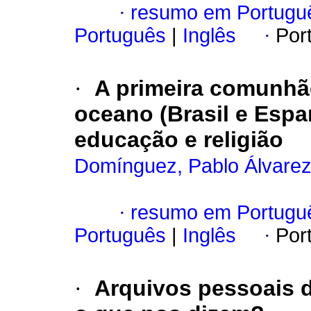
·
resumo em Portugu
Português
|
Inglês
·
Por
·
A primeira comunhão
oceano (Brasil e Esp
educação e religião
Domínguez, Pablo Álvare
·
resumo em Portugu
Português
|
Inglês
·
Por
·
Arquivos pessoais 