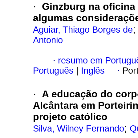
·
Ginzburg na oficina
algumas consideraçõ
Aguiar, Thiago Borges de
Antonio
·
resumo em Portugu
Português
|
Inglês
·
Por
·
A educação do corp
Alcântara em Porteiri
projeto católico
;
Silva, Wilney Fernando
Qu