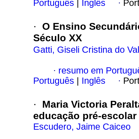
Português
|
Inglês
·
Por
·
O Ensino Secundário
Século XX
Gatti, Giseli Cristina do Va
·
resumo em Portugu
Português
|
Inglês
·
Por
·
Maria Victoria Pera
educação pré-escolar 
Escudero, Jaime Caiceo