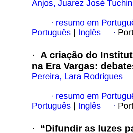
Anjos, Juarez José Tuchin
·
resumo em Portugu
Português
|
Inglês
·
Por
·
A criação do Instit
na Era Vargas: debate
Pereira, Lara Rodrigues
·
resumo em Portugu
Português
|
Inglês
·
Por
·
“Difundir as luzes 