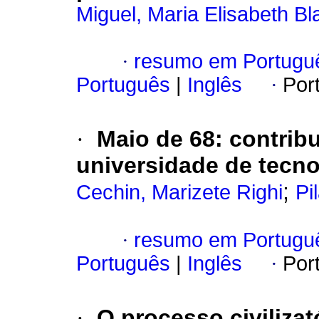
Miguel, Maria Elisabeth Bl
·
resumo em Portugu
Português
|
Inglês
·
Por
·
Maio de 68: contrib
universidade de tecno
;
Cechin, Marizete Righi
Pi
·
resumo em Portugu
Português
|
Inglês
·
Por
·
O processo civilizat