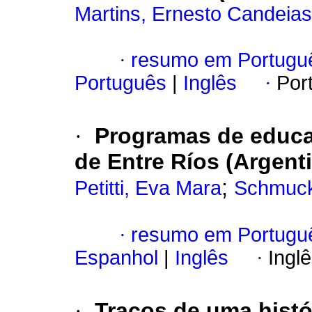
Martins, Ernesto Candeias
·
resumo em Portugu
Português
|
Inglês
·
Por
·
Programas de educaç
de Entre Ríos (Argent
;
Petitti, Eva Mara
Schmuck
·
resumo em Portugu
Espanhol
|
Inglês
·
Ingl
·
Traços de uma histó