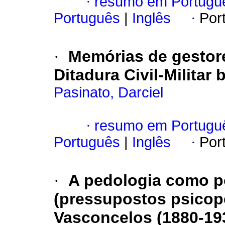
·
resumo em Portugu
Português
|
Inglês
·
Por
·
Memórias de gestore
Ditadura Civil-Militar 
Pasinato, Darciel
·
resumo em Portugu
Português
|
Inglês
·
Por
·
A pedologia como p
(pressupostos psicop
Vasconcelos (1880-19