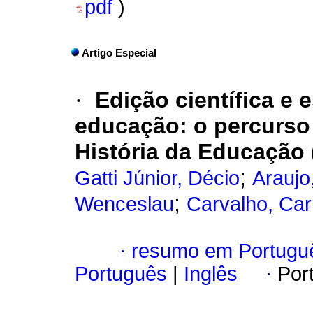
pdf
)
Artigo Especial
·
Edição científica e
educação: o percurso
História da Educação 
;
Gatti Júnior, Décio
Araujo
;
Wenceslau
Carvalho, Car
·
resumo em Portugu
Português
|
Inglês
·
Por