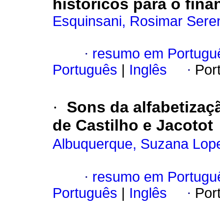
históricos para o fin
Esquinsani, Rosimar Sere
·
resumo em Portugu
Português
|
Inglês
·
Por
·
Sons da alfabetizaçã
de Castilho e Jacotot
Albuquerque, Suzana Lop
·
resumo em Portugu
Português
|
Inglês
·
Por