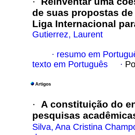
·
Reinventar uma coes
de suas propostas de
Liga Internacional pa
Gutierrez, Laurent
·
resumo em Portugu
texto em Português
·
Po
Artigos
·
A constituição do en
pesquisas acadêmicas
Silva, Ana Cristina Cham