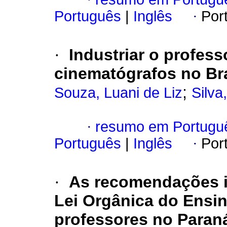
Português
|
Inglês
·
Por
·
Industriar o profess
cinematógrafos no Bra
;
Souza, Luani de Liz
Silva
·
resumo em Portugu
Português
|
Inglês
·
Por
·
As recomendações in
Lei Orgânica do Ensi
professores no Paran