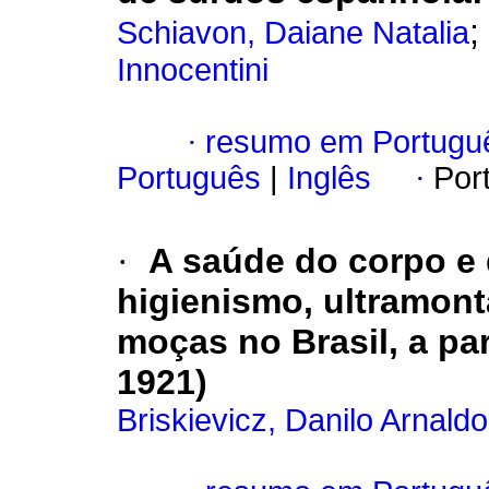
;
Schiavon, Daiane Natalia
Innocentini
·
resumo em Portugu
Português
|
Inglês
·
Por
·
A saúde do corpo e
higienismo, ultramon
moças no Brasil, a par
1921)
Briskievicz, Danilo Arnaldo