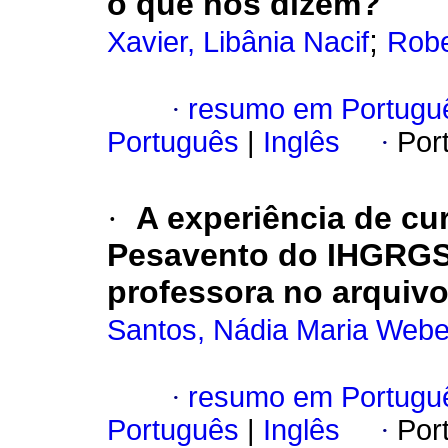
o que nos dizem?
;
Xavier, Libânia Nacif
Robe
·
resumo em Portugu
Português
|
Inglês
·
Por
·
A experiência de cu
Pesavento do IHGRGS:
professora no arquivo
Santos, Nádia Maria Webe
·
resumo em Portugu
Português
|
Inglês
·
Por