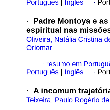
Português
|
Inglês
·
Por
·
Padre Montoya e as 
espiritual nas missõe
Oliveira, Natália Cristina d
Oriomar
·
resumo em Portugu
Português
|
Inglês
·
Por
·
A incomum trajetór
Teixeira, Paulo Rogério de