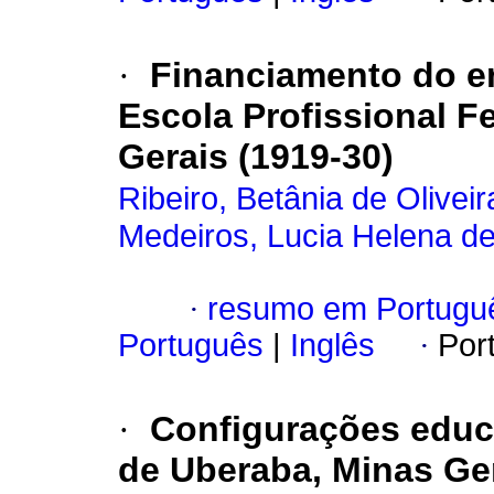
·
Financiamento do e
Escola Profissional F
Gerais (1919-30)
Ribeiro, Betânia de Olivei
Medeiros, Lucia Helena de
·
resumo em Portugu
Português
|
Inglês
·
Por
·
Configurações educ
de Uberaba, Minas Ger