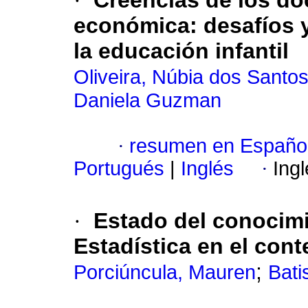
·
Creencias de los do
económica: desafíos y
la educación infantil
Oliveira, Núbia dos Santo
Daniela Guzman
·
resumen en Españo
Portugués
|
Inglés
·
Ing
·
Estado del conocim
Estadística en el cont
;
Porciúncula, Mauren
Bati