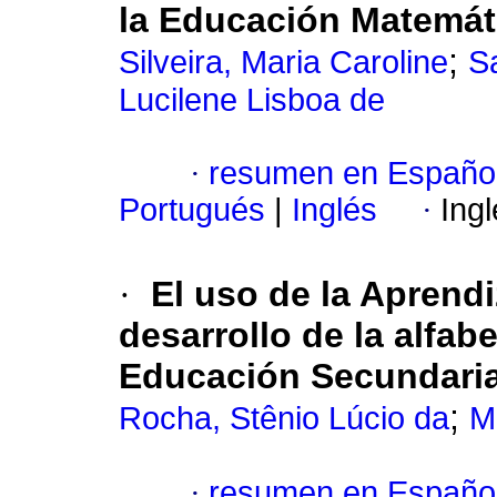
la Educación Matemáti
;
Silveira, Maria Caroline
S
Lucilene Lisboa de
·
resumen en Españo
Portugués
|
Inglés
·
Ing
·
El uso de la Aprend
desarrollo de la alfabe
Educación Secundaria 
;
Rocha, Stênio Lúcio da
M
·
resumen en Españo