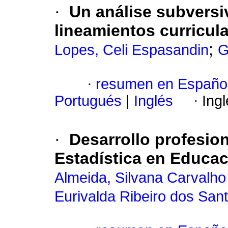
·
Un análise subversi
lineamientos curricul
;
Lopes, Celi Espasandin
G
·
resumen en Españo
Portugués
|
Inglés
·
Ing
·
Desarrollo profesio
Estadística en Educaci
Almeida, Silvana Carvalho
Eurivalda Ribeiro dos San