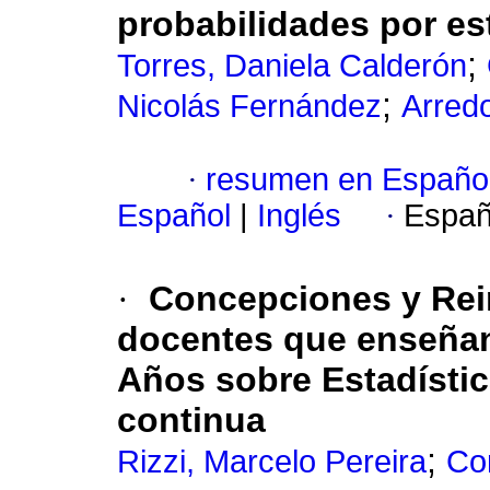
probabilidades por e
;
Torres, Daniela Calderón
;
Nicolás Fernández
Arredo
·
resumen en Españo
Español
|
Inglés
·
Españ
·
Concepciones y Rei
docentes que enseñan
Años sobre Estadísti
continua
;
Rizzi, Marcelo Pereira
Con