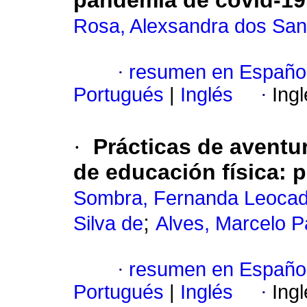
pandemia de covid-19: 
Rosa, Alexsandra dos San
·
resumen en Españo
Portugués
|
Inglés
·
Ing
·
Prácticas de aventu
de educación física: 
Sombra, Fernanda Leocadi
;
Silva de
Alves, Marcelo P
·
resumen en Españo
Portugués
|
Inglés
·
Ing