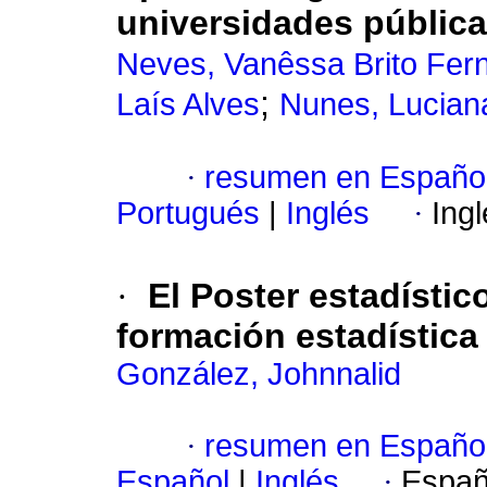
universidades pública
Neves, Vanêssa Brito Fer
;
Laís Alves
Nunes, Lucian
·
resumen en Españo
Portugués
|
Inglés
·
Ing
·
El Poster estadístic
formación estadística
González, Johnnalid
·
resumen en Españo
Español
|
Inglés
·
Españ