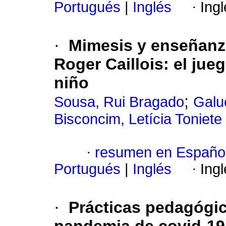
Portugués
|
Inglés
·
Ing
·
Mimesis y enseñanza
Roger Caillois: el jue
niño
;
Sousa, Rui Bragado
Galu
Bisconcim, Letícia Toniete
·
resumen en Españo
Portugués
|
Inglés
·
Ing
·
Prácticas pedagógic