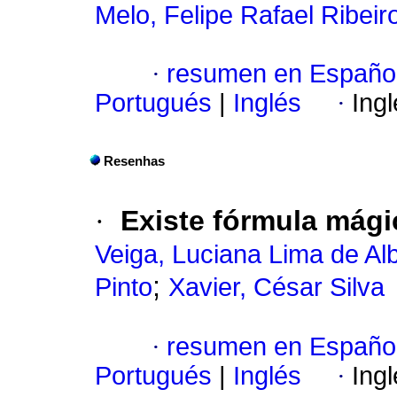
Melo, Felipe Rafael Ribeir
·
resumen en Españo
Portugués
|
Inglés
·
Ing
Resenhas
·
Existe fórmula mági
Veiga, Luciana Lima de A
;
Pinto
Xavier, César Silva
·
resumen en Españo
Portugués
|
Inglés
·
Ing