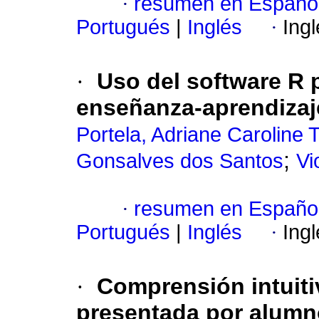
·
resumen en Españo
Portugués
|
Inglés
·
Ing
·
Uso del software R 
enseñanza-aprendizaje
Portela, Adriane Caroline T
;
Gonsalves dos Santos
Vi
·
resumen en Españo
Portugués
|
Inglés
·
Ing
·
Comprensión intuiti
presentada por alumn