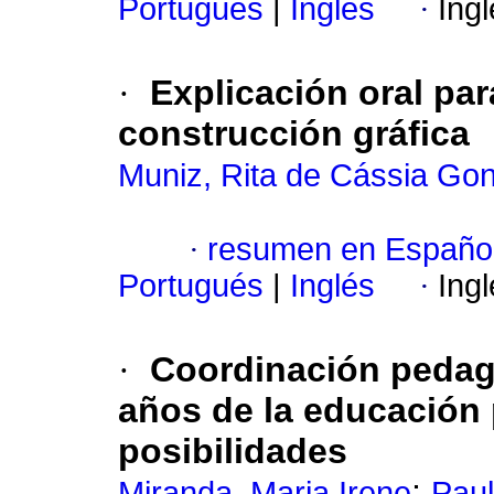
Portugués
|
Inglés
·
Ing
·
Explicación oral par
construcción gráfica
Muniz, Rita de Cássia Go
·
resumen en Españo
Portugués
|
Inglés
·
Ing
·
Coordinación pedag
años de la educación 
posibilidades
;
Miranda, Maria Irene
Paul