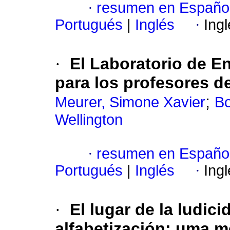
·
resumen en Españo
Portugués
|
Inglés
·
Ing
·
El Laboratorio de 
para los profesores d
;
Meurer, Simone Xavier
Bo
Wellington
·
resumen en Españo
Portugués
|
Inglés
·
Ing
·
El lugar de la ludic
alfabetización: uma m