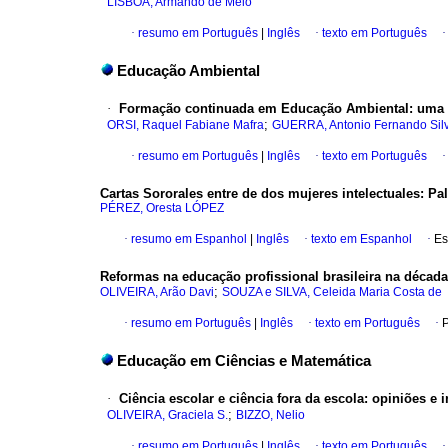
LISBOA, Armando de Melo
·
resumo em Português
|
Inglês
·
texto em Português
Educação Ambiental
·
Formação continuada em Educação Ambiental: uma
;
ORSI, Raquel Fabiane Mafra
GUERRA, Antonio Fernando Silv
·
resumo em Português
|
Inglês
·
texto em Português
Cartas Sororales entre de dos mujeres intelectuales: Pa
PÉREZ, Oresta LÓPEZ
·
resumo em Espanhol
|
Inglês
·
texto em Espanhol
·
Es
Reformas na educação profissional brasileira na décad
;
OLIVEIRA, Arão Davi
SOUZA e SILVA, Celeida Maria Costa de
·
resumo em Português
|
Inglês
·
texto em Português
·
P
Educação em Ciências e Matemática
·
Ciência escolar e ciência fora da escola: opiniões e 
;
OLIVEIRA, Graciela S.
BIZZO, Nelio
·
resumo em Português
|
Inglês
·
texto em Português