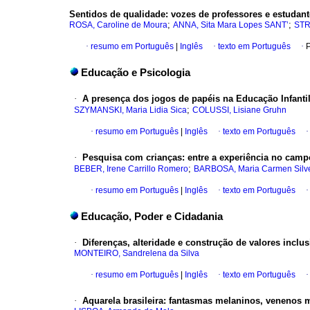
Sentidos de qualidade: vozes de professores e estudan
;
;
ROSA, Caroline de Moura
ANNA, Sita Mara Lopes SANT’
STR
·
resumo em Português
|
Inglês
·
texto em Português
·
P
Educação e Psicologia
·
A presença dos jogos de papéis na Educação Infanti
;
SZYMANSKI, Maria Lidia Sica
COLUSSI, Lisiane Gruhn
·
resumo em Português
|
Inglês
·
texto em Português
·
Pesquisa com crianças: entre a experiência no campo
;
BEBER, Irene Carrillo Romero
BARBOSA, Maria Carmen Silve
·
resumo em Português
|
Inglês
·
texto em Português
Educação, Poder e Cidadania
·
Diferenças, alteridade e construção de valores inclu
MONTEIRO, Sandrelena da Silva
·
resumo em Português
|
Inglês
·
texto em Português
·
Aquarela brasileira: fantasmas melaninos, venenos