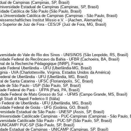
dual de Campinas (Campinas, SP, Brasil)
Universidade Estadual de Campinas (Campinas, SP, Brasil)
sidade Católica de São Paulo (São Paulo, Brasil)
ia Universidade Católica de Campinas (Campinas - São Paulo, Brasil)
issenschaftliches Institut Missio e.V. - (Aachen, Alemanha)
 Superior de Juiz de Fora - CES/JF (Juiz de Fora, MG, Brasil)
iversidade do Vale do Rio dos Sinos - UNISINOS (São Leopoldo, RS, Brasil)
rsidade Federal do Recôncavo da Bahia - UFBR (Cachoeira, BA, Brasil)
ional de la Recherche Pédagogique (INRP), França
ade Federal Uberlândia – UFU (Uberlândia-MG, Brasil)
ginia - UVA (Charlottesville, Virginia, Estados Unidos da América)
Federal de Uberlândia - UFU (Uberlândia, MG, Brasil)
l de Santa Catarina - UFSC (Florianópolis, SC, Brasil)
ade de São Paulo - USP (São Paulo, SP, Brasil)
dade Federal do Pará - UFPA (Pará, PA, Brasil)
idade Federal de Mato Grosso do Sul - UFMS (Campo Grande, MS, Brasil)
 Studi di Napoli Federico II (Itália)
e Federal de Uberlândia - UFU (Uberlândia, MG, Brasil)
sidade Federal de Goiás - UFG (Goiânia, GO, Brasil)
iversidade Estadual de São Paulo - UNESP (Assis, SP, Brasil)
a Universidade Católicade Campinas - PUC-Campinas (Campinas - São Paulo, B
niversidade Católicade São Paulo - PUC-SP (São Paulo, SP, Brasil)
 UNICAMP/ PUC-SP (São Paulo, SP, Brasil)
sidade Estadual de Campinas - UNICAMP (Campinas, SP, Brasil)