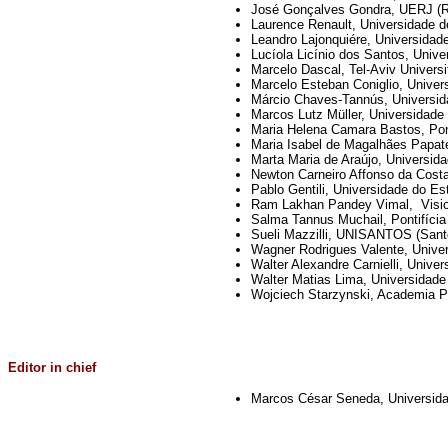
José Gonçalves Gondra, UERJ (Rio
Laurence Renault, Universidade de
Leandro Lajonquiére, Universidad
Lucíola Licínio dos Santos, Univ
Marcelo Dascal, Tel-Aviv Universit
Marcelo Esteban Coniglio, Univer
Márcio Chaves-Tannús, Universida
Marcos Lutz Müller, Universidade
Maria Helena Camara Bastos, Pont
Maria Isabel de Magalhães Papate
Marta Maria de Araújo, Universida
Newton Carneiro Affonso da Costa
Pablo Gentili, Universidade do Es
Ram Lakhan Pandey Vimal, Vision
Salma Tannus Muchail, Pontifícia
Sueli Mazzilli, UNISANTOS (Santo
Wagner Rodrigues Valente, Univer
Walter Alexandre Carnielli, Univ
Walter Matias Lima, Universidade
Wojciech Starzynski, Academia Po
Editor in chief
Marcos César Seneda, Universidad