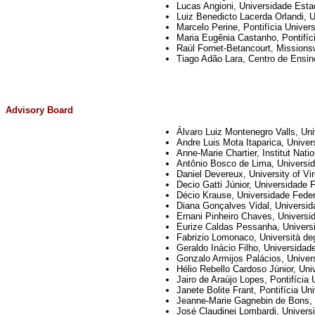
Lucas Angioni, Universidade Esta
Luiz Benedicto Lacerda Orlandi, 
Marcelo Perine, Pontifícia Univer
Maria Eugênia Castanho, Pontifíc
Raúl Fornet-Betancourt, Missionsw
Tiago Adão Lara, Centro de Ensino
Advisory Board
Álvaro Luiz Montenegro Valls, Un
Andre Luis Mota Itaparica, Unive
Anne-Marie Chartier, Institut Nat
Antônio Bosco de Lima, Universid
Daniel Devereux, University of Vir
Decio Gatti Júnior, Universidade 
Décio Krause, Universidade Federa
Diana Gonçalves Vidal, Universid
Ernani Pinheiro Chaves, Universi
Eurize Caldas Pessanha, Univers
Fabrizio Lomonaco, Università degli
Geraldo Inácio Filho, Universidad
Gonzalo Armijos Palácios, Univer
Hélio Rebello Cardoso Júnior, Un
Jairo de Araújo Lopes, Pontifíci
Janete Bolite Frant, Pontifícia U
Jeanne-Marie Gagnebin de Bons,
José Claudinei Lombardi, Univer