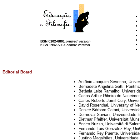
ISSN 0102-6801
printed version
ISSN 1982-596X
online version
Editorial Board
Antônio Joaquim Severino, Univer
Bernadete Angelina Gatti, Pontifí
Betânia Leite Ramalho, Universida
Carlos Arthur Ribeiro do Nascimen
Carlos Roberto Jamil Cury, Univer
David Rosenthal, University of N
Denice Bárbara Catani, Universid
Dermeval Saviani, Universidade E
Dietmar Pfeiffer, Universität Mün
Enrico Nuzzo, Universitá di Salern
Fernando Luis González Rey, UniCE
Fernando Rey Puente, Universidad
Justino Magalhães, Universidade d