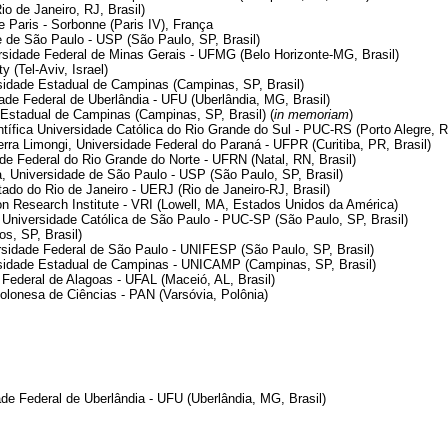
 de Janeiro, RJ, Brasil)
 Paris - Sorbonne (Paris IV), França
e de São Paulo - USP (São Paulo, SP, Brasil)
ersidade Federal de Minas Gerais - UFMG (Belo Horizonte-MG, Brasil)
y (Tel-Aviv, Israel)
sidade Estadual de Campinas (Campinas, SP, Brasil)
de Federal de Uberlândia - UFU (Uberlândia, MG, Brasil)
 Estadual de Campinas (Campinas, SP, Brasil) (
in memoriam
)
ífica Universidade Católica do Rio Grande do Sul - PUC-RS (Porto Alegre, RS
rra Limongi, Universidade Federal do Paraná - UFPR (Curitiba, PR, Brasil)
de Federal do Rio Grande do Norte - UFRN (Natal, RN, Brasil)
, Universidade de São Paulo - USP (São Paulo, SP, Brasil)
tado do Rio de Janeiro - UERJ (Rio de Janeiro-RJ, Brasil)
 Research Institute - VRI (Lowell, MA, Estados Unidos da América)
 Universidade Católica de São Paulo - PUC-SP (São Paulo, SP, Brasil)
s, SP, Brasil)
sidade Federal de São Paulo - UNIFESP (São Paulo, SP, Brasil)
ersidade Estadual de Campinas - UNICAMP (Campinas, SP, Brasil)
 Federal de Alagoas - UFAL (Maceió, AL, Brasil)
lonesa de Ciências - PAN (Varsóvia, Polônia)
e Federal de Uberlândia - UFU (Uberlândia, MG, Brasil)