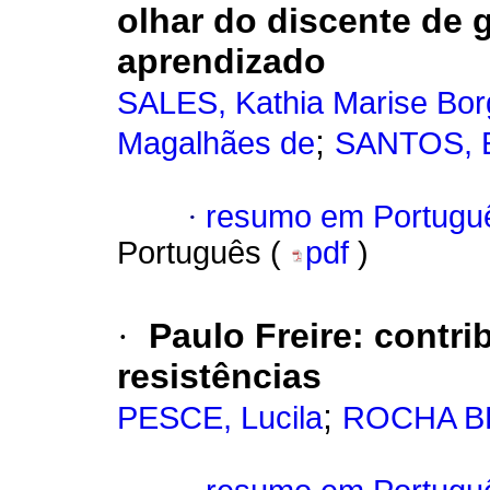
olhar do discente de 
aprendizado
SALES, Kathia Marise Bo
;
Magalhães de
SANTOS, E
·
resumo em Portugu
Português (
pdf
)
·
Paulo Freire: contri
resistências
;
PESCE, Lucila
ROCHA BR