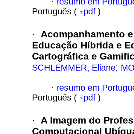
·
resumo em Portugu
Português (
pdf
)
·
Acompanhamento e 
Educação Híbrida e E
Cartográfica e Gamifi
;
SCHLEMMER, Eliane
MO
·
resumo em Portugu
Português (
pdf
)
·
A Imagem do Profes
Computacional Ubíqu