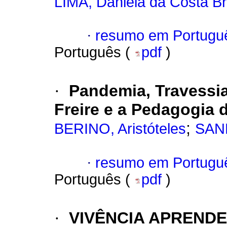
LIMA, Daniela da Costa Bri
·
resumo em Portugu
Português (
pdf
)
·
Pandemia, Travessi
Freire e a Pedagogia 
;
BERINO, Aristóteles
SAND
·
resumo em Portugu
Português (
pdf
)
·
VIVÊNCIA APRENDE