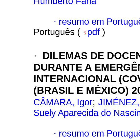
Humberto Faria
·
resumo em Portugu
Português (
pdf
)
·
DILEMAS DE DOCE
DURANTE A EMERGÊN
INTERNACIONAL (COV
(BRASIL E MÉXICO) 2
;
CÂMARA, Igor
JIMÉNEZ,
Suely Aparecida do Nasci
·
resumo em Portugu