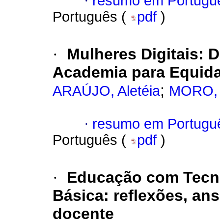
·
resumo em Portugu
Português (
pdf
)
·
Mulheres Digitais: 
Academia para Equida
;
ARAÚJO, Aletéia
MORO, M
·
resumo em Portugu
Português (
pdf
)
·
Educação com Tecno
Básica: reflexões, an
docente