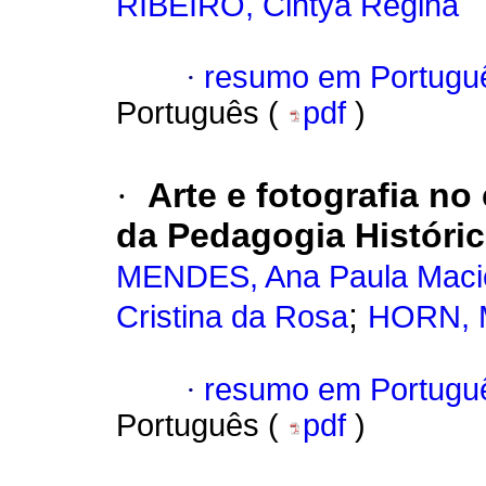
RIBEIRO, Cintya Regina
·
resumo em Portugu
Português (
pdf
)
·
Arte e fotografia no
da Pedagogia Históric
MENDES, Ana Paula Macie
;
Cristina da Rosa
HORN, M
·
resumo em Portugu
Português (
pdf
)