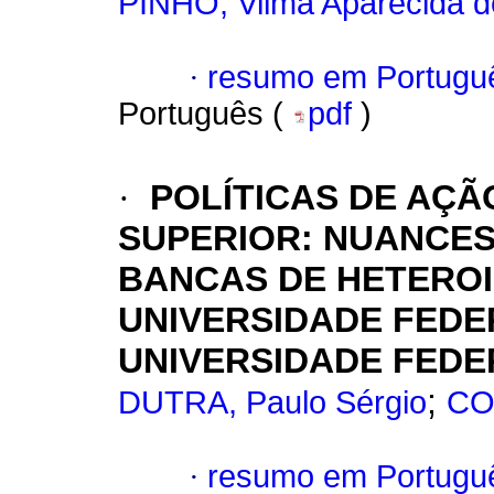
PINHO, Vilma Aparecida d
·
resumo em Portugu
Português (
pdf
)
·
POLÍTICAS DE AÇÃ
SUPERIOR: NUANCES
BANCAS DE HETEROI
UNIVERSIDADE FEDE
UNIVERSIDADE FED
;
DUTRA, Paulo Sérgio
CO
·
resumo em Portugu