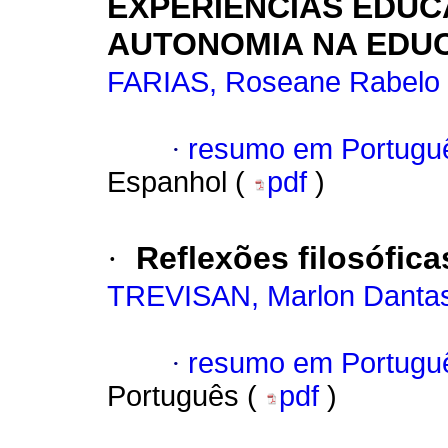
EXPERIÊNCIAS EDUC
AUTONOMIA NA EDU
FARIAS, Roseane Rabelo
·
resumo em Portugu
Espanhol (
pdf
)
·
Reflexões filosófic
TREVISAN, Marlon Danta
·
resumo em Portugu
Português (
pdf
)