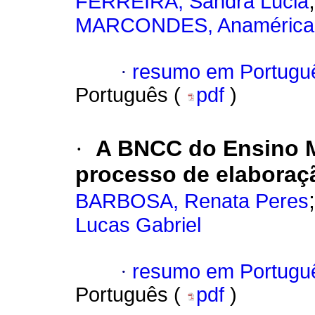
FERREIRA, Sandra Lúcia
MARCONDES, Anamérica
·
resumo em Portugu
Português (
pdf
)
·
A BNCC do Ensino M
processo de elaboraç
BARBOSA, Renata Peres
Lucas Gabriel
·
resumo em Portugu
Português (
pdf
)