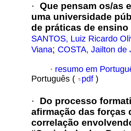
·
Que pensam os/as e
uma universidade públ
de práticas de ensin
SANTOS, Luiz Ricardo Oli
;
Viana
COSTA, Jailton de
·
resumo em Portugu
Português (
pdf
)
·
Do processo format
afirmação das forças 
correlação envolvendo 