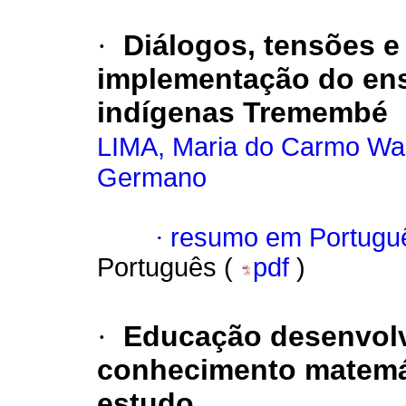
·
Diálogos, tensões 
implementação do ens
indígenas Tremembé
LIMA, Maria do Carmo Wal
Germano
·
resumo em Portugu
Português (
pdf
)
·
Educação desenvolv
conhecimento matemát
estudo