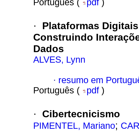
Português (
pdf
)
·
Plataformas Digitai
Construindo Interaçõ
Dados
ALVES, Lynn
·
resumo em Portugu
Português (
pdf
)
·
Cibertecnicismo
;
PIMENTEL, Mariano
CAR