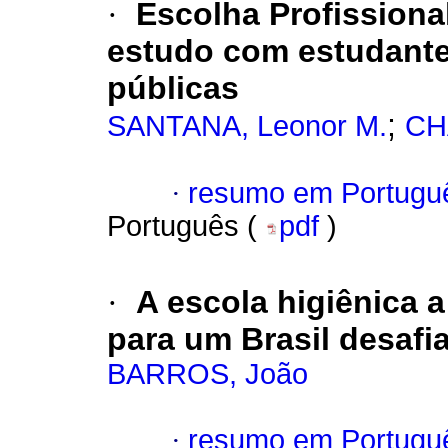
·
Escolha Profissiona
estudo com estudante
públicas
;
SANTANA, Leonor M.
CH
·
resumo em Portugu
Português (
pdf
)
·
A escola higiênica a
para um Brasil desafi
BARROS, João
·
resumo em Portugu