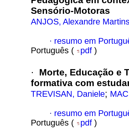
Pedagógica em contex
Sensório-Motoras
ANJOS, Alexandre Martin
·
resumo em Portugu
Português (
pdf
)
·
Morte, Educação e 
formativa com estud
;
TREVISAN, Daniele
MACI
·
resumo em Portugu
Português (
pdf
)