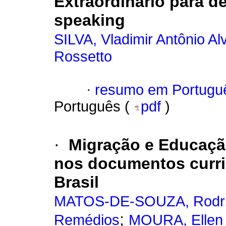
Extraordinário para d
speaking
SILVA, Vladimir Antônio Al
Rossetto
·
resumo em Portugu
Português (
pdf
)
·
Migração e Educação
nos documentos curri
Brasil
MATOS-DE-SOUZA, Rodr
;
Remédios
MOURA, Ellen 