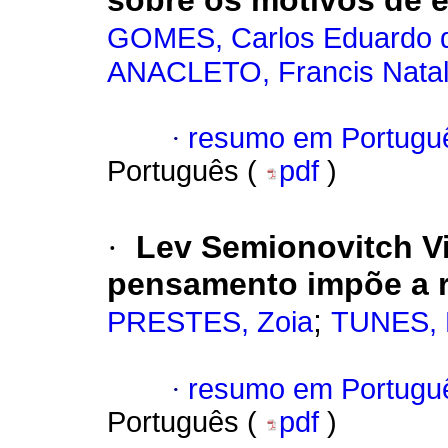
sobre os motivos de 
GOMES, Carlos Eduardo d
ANACLETO, Francis Natal
·
resumo em Portugu
Português (
pdf
)
·
Lev Semionovitch Vi
pensamento impõe a r
;
PRESTES, Zoia
TUNES, E
·
resumo em Portugu
Português (
pdf
)