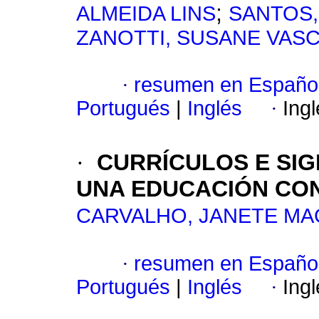
;
ALMEIDA LINS
SANTOS,
ZANOTTI, SUSANE VA
·
resumen en Españo
Portugués
|
Inglés
·
Ing
·
CURRÍCULOS E SIG
UNA EDUCACIÓN CO
CARVALHO, JANETE M
·
resumen en Españo
Portugués
|
Inglés
·
Ing