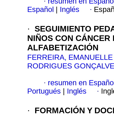
·
resumen en Españo
Español
|
Inglés
·
Españ
·
SEGUIMIENTO PED
NIÑOS CON CÁNCER 
ALFABETIZACIÓN
FERREIRA, EMANUELLE 
RODRIGUES GONÇALV
·
resumen en Españo
Portugués
|
Inglés
·
Ing
·
FORMACIÓN Y DO