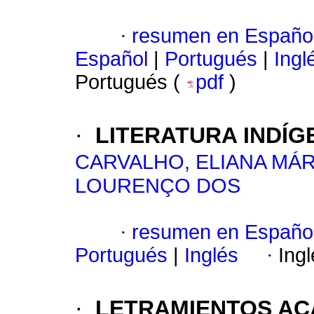
·
resumen en Españo
Español
|
Portugués
|
Ingl
Portugués (
pdf
)
·
LITERATURA INDÍ
CARVALHO, ELIANA MÁ
LOURENÇO DOS
·
resumen en Españo
Portugués
|
Inglés
·
Ing
·
LETRAMIENTOS ACA