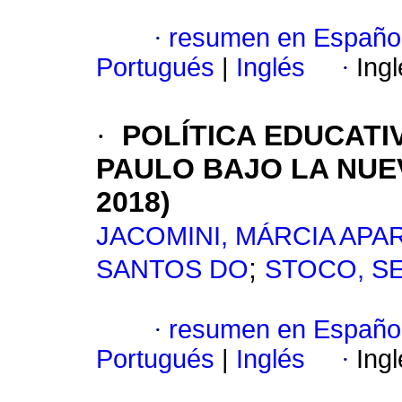
·
resumen en Españo
Portugués
|
Inglés
·
Ing
·
POLÍTICA EDUCATI
PAULO BAJO LA NUEV
2018)
JACOMINI, MÁRCIA APA
;
SANTOS DO
STOCO, S
·
resumen en Españo
Portugués
|
Inglés
·
Ing