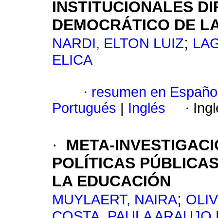
INSTITUCIONALES D
DEMOCRÁTICO DE L
;
NARDI, ELTON LUIZ
LA
ELICA
·
resumen en Españo
Portugués
|
Inglés
·
Ing
·
META-INVESTIGACI
POLÍTICAS PÚBLICAS
LA EDUCACIÓN
;
MUYLAERT, NAIRA
OLIV
COSTA, PAULA ARAUJO