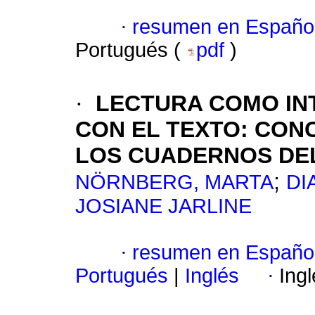
·
resumen en Españo
Portugués (
pdf
)
·
LECTURA COMO IN
CON EL TEXTO: CON
LOS CUADERNOS DEL
;
NÖRNBERG, MARTA
DI
JOSIANE JARLINE
·
resumen en Españo
Portugués
|
Inglés
·
Ing