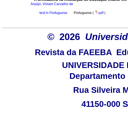
Araújo, Viviam Carvalho de
·
text in Portuguese
·
Portuguese (
pdf
)
© 2026
Universid
Revista da FAEEBA  E
UNIVERSIDADE 
Departamento 
Rua Silveira M
41150-000 