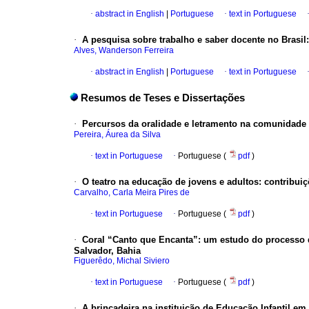
·
abstract in English
|
Portuguese
·
text in Portuguese
·
A pesquisa sobre trabalho e saber docente no Brasil
Alves, Wanderson Ferreira
·
abstract in English
|
Portuguese
·
text in Portuguese
Resumos de Teses e Dissertações
·
Percursos da oralidade e letramento na comunidade
Pereira, Áurea da Silva
·
text in Portuguese
·
Portuguese (
pdf
)
·
O teatro na educação de jovens e adultos: contribui
Carvalho, Carla Meira Pires de
·
text in Portuguese
·
Portuguese (
pdf
)
·
Coral “Canto que Encanta”: um estudo do processo 
Salvador, Bahia
Figuerêdo, Michal Siviero
·
text in Portuguese
·
Portuguese (
pdf
)
·
A brincadeira na instituição de Educação Infantil em