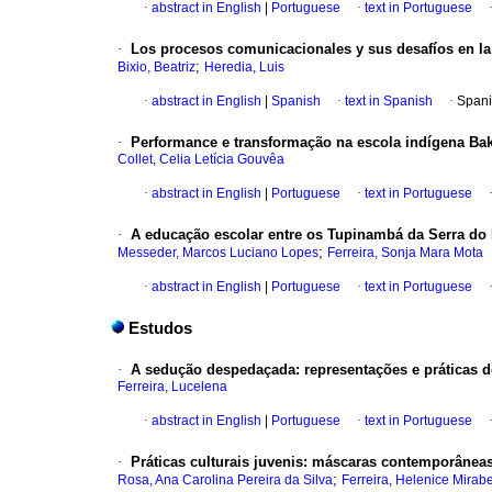
·
abstract in English
|
Portuguese
·
text in Portuguese
·
Los procesos comunicacionales y sus desafíos en l
;
Bixio, Beatriz
Heredia, Luis
·
abstract in English
|
Spanish
·
text in Spanish
·
Spani
·
Performance e transformação na escola indígena Bak
Collet, Celia Letícia Gouvêa
·
abstract in English
|
Portuguese
·
text in Portuguese
·
A educação escolar entre os Tupinambá da Serra do P
;
Messeder, Marcos Luciano Lopes
Ferreira, Sonja Mara Mota
·
abstract in English
|
Portuguese
·
text in Portuguese
Estudos
·
A sedução despedaçada: representações e práticas d
Ferreira, Lucelena
·
abstract in English
|
Portuguese
·
text in Portuguese
·
Práticas culturais juvenis: máscaras contemporânea
;
Rosa, Ana Carolina Pereira da Silva
Ferreira, Helenice Mirabe