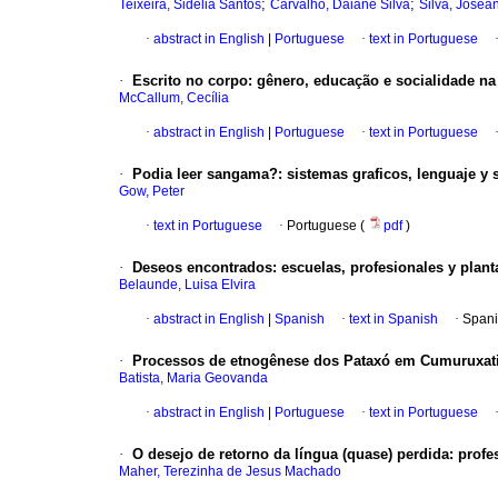
;
;
Teixeira, Sidélia Santos
Carvalho, Daiane Silva
Silva, Jose
·
abstract in English
|
Portuguese
·
text in Portuguese
·
Escrito no corpo: gênero, educação e socialidade 
McCallum, Cecília
·
abstract in English
|
Portuguese
·
text in Portuguese
·
Podia leer sangama?: sistemas graficos, lenguaje y 
Gow, Peter
·
text in Portuguese
·
Portuguese (
pdf
)
·
Deseos encontrados: escuelas, profesionales y plan
Belaunde, Luisa Elvira
·
abstract in English
|
Spanish
·
text in Spanish
·
Spani
·
Processos de etnogênese dos Pataxó em Cumuruxat
Batista, Maria Geovanda
·
abstract in English
|
Portuguese
·
text in Portuguese
·
O desejo de retorno da língua (quase) perdida: profe
Maher, Terezinha de Jesus Machado