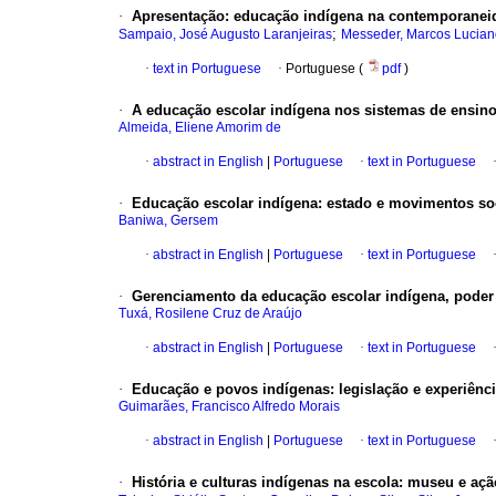
·
Apresentação: educação indígena na contemporaneida
;
Sampaio, José Augusto Laranjeiras
Messeder, Marcos Lucia
·
text in Portuguese
·
Portuguese (
pdf
)
·
A educação escolar indígena nos sistemas de ensino
Almeida, Eliene Amorim de
·
abstract in English
|
Portuguese
·
text in Portuguese
·
Educação escolar indígena: estado e movimentos so
Baniwa, Gersem
·
abstract in English
|
Portuguese
·
text in Portuguese
·
Gerenciamento da educação escolar indígena, poder 
Tuxá, Rosilene Cruz de Araújo
·
abstract in English
|
Portuguese
·
text in Portuguese
·
Educação e povos indígenas: legislação e experiênci
Guimarães, Francisco Alfredo Morais
·
abstract in English
|
Portuguese
·
text in Portuguese
·
História e culturas indígenas na escola: museu e açã